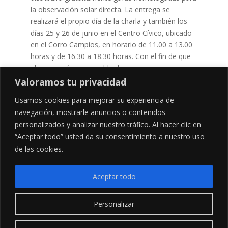
la observación solar directa. La entrega se
realizará el propio día de la charla y también los
días 25 y 26 de junio en el Centro Cívico, ubicado
en el Corro Campíos, en horario de 11.00 a 13.00
horas y de 16.30 a 18.30 horas. Con el fin de que
el mayor número posible de vecinos y vecinas
pueda acceder a este material, se entregará una
Valoramos tu privacidad
gafa por persona empadronada en el municipio
Usamos cookies para mejorar su experiencia de
hasta agotar existencias.
navegación, mostrarle anuncios o contenidos
personalizados y analizar nuestro tráfico. Al hacer clic en
“Aceptar todo” usted da su consentimiento a nuestro uso
de las cookies.
Aceptar todo
Personalizar
Plaza Joaquín del Piélago, 1. Teléfono 942 720 033 Fax.
942 720 037. E-mail: ayuntamiento@comillas.es