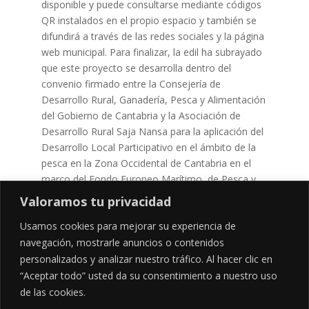
disponible y puede consultarse mediante códigos
QR instalados en el propio espacio y también se
difundirá a través de las redes sociales y la página
web municipal. Para finalizar, la edil ha subrayado
que este proyecto se desarrolla dentro del
convenio firmado entre la Consejería de
Desarrollo Rural, Ganadería, Pesca y Alimentación
del Gobierno de Cantabria y la Asociación de
Desarrollo Rural Saja Nansa para la aplicación del
Desarrollo Local Participativo en el ámbito de la
pesca en la Zona Occidental de Cantabria en el
marco del Fondo Europeo Marítimo, de Pesca y
de Acuicultura 2021-2027 (FEMPA).
Valoramos tu privacidad
Documental Redes y Rederas
Usamos cookies para mejorar su experiencia de
navegación, mostrarle anuncios o contenidos
personalizados y analizar nuestro tráfico. Al hacer clic en
“Aceptar todo” usted da su consentimiento a nuestro uso
de las cookies.